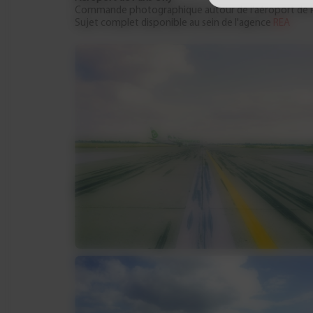
Commande photographique autour de l'aéroport de Par
Sujet complet disponible au sein de l'agence
REA