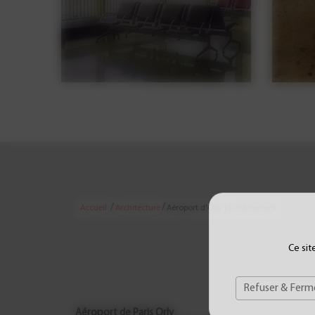
/
/
Accueil
Architecture
Aéroport d'Orly | Confinement
Ce sit
Refuser & Ferm
Aéroport de Paris Orly