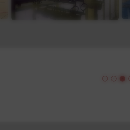
ille du magazine
 de 16 pages à
1 de mes photos
u dossier.
ste Perret, de