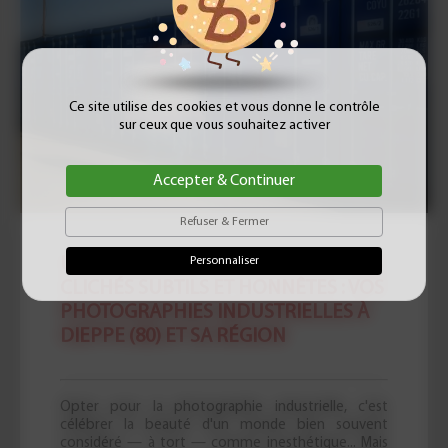
Ce site utilise des cookies et vous donne le contrôle
sur ceux que vous souhaitez activer
Accepter & Continuer
Refuser & Fermer
Personnaliser
UN MILIEU BRUT ET INTIMIDANT, DES
CLICHÉS SUBTILS ET HONNÊTES : VOS
PHOTOGRAPHIES INDUSTRIELLES À
DIEPPE (80) ET SA RÉGION
Opter pour la photographie industrielle, c'est
célébrer la beauté d'un monde bien souvent
considéré — à tort — comme inesthétique... Mais