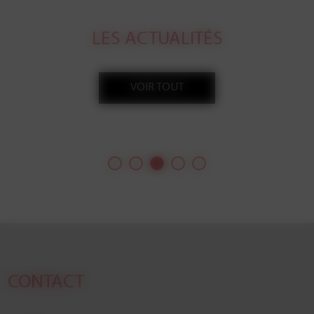
LES ACTUALITÉS
VOIR TOUT
J'ai eu la chance d'illustrer le dossier ville du magazine
Le Point sur Le Havre ; un complément de 16 pages à
l'édition nationale où apparaissent 11 de mes photos
dont la une de l'édition locale et celle du dossier.
CONTACT
On y parle du port, du tourisme, d'Auguste Perret, de
culture...
A lire et surtout à voir !