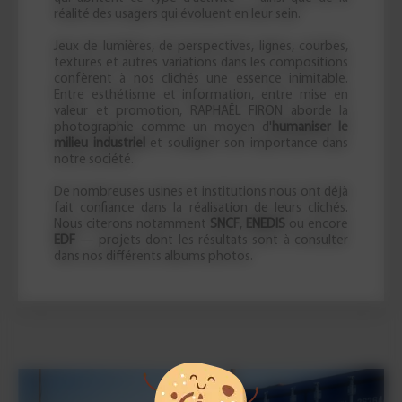
réalité des usagers qui évoluent en leur sein.
Jeux de lumières, de perspectives, lignes, courbes,
textures et autres variations dans les compositions
confèrent à nos clichés une essence inimitable.
Entre esthétisme et information, entre mise en
valeur et promotion, RAPHAËL FIRON aborde la
photographie comme un moyen d'
humaniser le
milieu industriel
et souligner son importance dans
notre société.
De nombreuses usines et institutions nous ont déjà
fait confiance dans la réalisation de leurs clichés.
Nous citerons notamment
SNCF
,
ENEDIS
ou encore
EDF
— projets dont les résultats sont à consulter
dans nos différents albums photos.