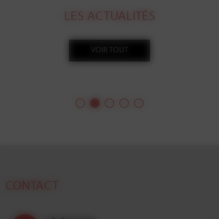
LES ACTUALITÉS
VOIR TOUT
J'ai eu la chance d'illustrer le dossier ville du magazine
Le Point sur Le Havre ; un complément de 16 pages à
l'édition nationale où apparaissent 11 de mes photos
dont la une de l'édition locale et celle du dossier.
CONTACT
On y parle du port, du tourisme, d'Auguste Perret, de
culture...
A lire et surtout à voir !