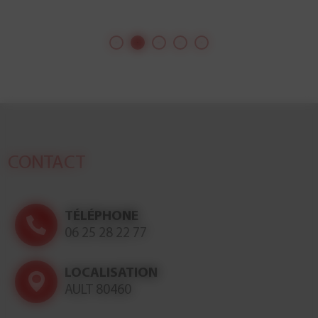
J'ai eu la chance d'illustrer le dossier ville du
Le Point sur Le Havre ; un complément de 16
l'édition nationale où apparaissent 11 de m
dont la une de l'édition locale et celle du doss
CONTACT
On y parle du port, du tourisme, d'Auguste Pe
culture...
A lire et surtout à voir !
TÉLÉPHONE
06 25 28 22 77
LOCALISATION
AULT 80460