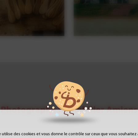
Photographe Immobilier Amiens
e utilise des cookies et vous donne le contrôle sur ceux que vous souhaitez 
bilier pour
mettre en valeur et sublimer vos bâtiments
afin de les rendr