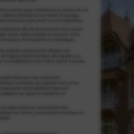
a plus de quinze ans.
otre passion pour l'urbanisme au service de vos
cabinet d'architecte ou maître d'ouvrage,
ard nouveau et percutant sur vos réalisations.
réalisations afin de documenter votre savoir-
iser votre vision créative et montrer votre
s innovants, fonctionnels et esthétiques.
e maisons capturent les détails et la
se de l’agencement intérieur, des façades, ou
 vos réalisations à vos futurs clients à travers
eubles illustrent non seulement
intérieurs communs, les espaces verts et les
 présenter votre bâtiment dans son
 soulignant les aspects modernes et
à la valorisation de votre patrimoine
ptimiser vos ventes, promouvoir votre bien ou
ilier.