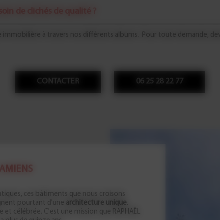
oin de clichés de qualité ?
 immobilière à travers nos différents albums. Pour toute demande, 
CONTACTER
06 25 28 22 77
 AMIENS
ntiques, ces bâtiments que nous croisons
ignent pourtant d'une
architecture unique
.
re et célébrée. C'est une mission que RAPHAËL