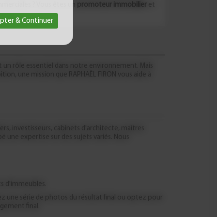
mmerciales ? Vous êtes un
promoteur immobilier
et
pter & Continuer
ent un rôle essentiel dans notre environnement. Mais
mbition, une mission que RAPHAËL FIRON vous aide à
, investisseurs, cabinets d'architecte, maîtres
é une expertise sur des sujets variés. Nous
ts d'immeubles.
z une série de photos du résultat final ou optez pour
agement final.