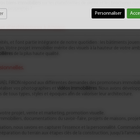
 vos biens immobiliers
sur les plateformes de vente et les brochures co
 vos propriétés ?
Personnaliser
Acce
er
t d'architectures à Amiens.
ctivités, et font partie intégrante de notre quotidien : les bâtiments jou
on. Votre projet immobilier mérite des visuels à la hauteur de votre a
lières
de la plus haute qualité.
sionnelles.
PHAËL FIRON répond aux différentes demandes des promoteurs immobiliers
 réaliser vos photographies et
vidéos immobilières
. Nous avons développ
 tous types, styles et époques afin de valoriser leur architecture.
 votre projet, vente et marketing, promotion visuelle.
immobiliers, documentations du savoir-faire, projets de maisons, proje
isation, nous savons en capturer l'essence et la personnalité. Commande
 préparation du terrain aux étapes clés de la construction, jusqu'à l'amén