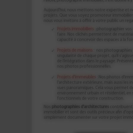
FIRON, photographe immobilier, s'est donné il y 
Aujourd'hui, nous mettons notre expertise et n
projets. Que vous soyez promoteur immobilier, 
nous vous invitons à offrir à votre public un reg
Projets immobiliers
: photographier vos 
faire. Nos clichés permettent de matérial
capacité à concevoir des espaces à la foi
Projets de maisons
: nos photographies d
singularité de chaque projet, qu’il s’agis
de l’intégration dans le paysage. Présenter
nos photos professionnelles.
Projets d'immeubles
: Nos photos d'imm
l'architecture extérieure, mais aussi les 
vues panoramiques. Cela vous permet de
environnement urbain et résidentiel, en
fonctionnels de votre construction.
Nos
photographies d'architectures
contribuent 
immobilier et sont des outils précieux afin d'o
simplement documenter sur votre projet immob