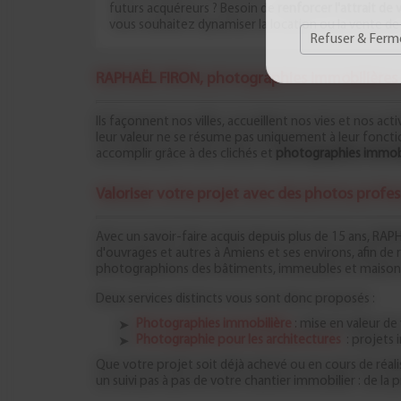
futurs acquéreurs ? Besoin de
renforcer l'attrait de
vous souhaitez dynamiser la location ou la vente de
Refuser & Ferm
RAPHAËL FIRON, photographies immobilières e
Ils façonnent nos villes, accueillent nos vies et nos a
leur valeur ne se résume pas uniquement à leur foncti
accomplir grâce à des clichés et
photographies immobi
Valoriser votre projet avec des photos profes
Avec un savoir-faire acquis depuis plus de 15 ans, RA
d'ouvrages et autres à Amiens et ses environs, afin de
photographions des bâtiments, immeubles et maisons de
Deux services distincts vous sont donc proposés :
Photographies immobilière
: mise en valeur de
Photographie pour les architectures
: projets 
Que votre projet soit déjà achevé ou en cours de réal
un suivi pas à pas de votre chantier immobilier : de la